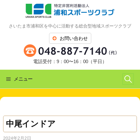
コ
ン
テ
さいたま市浦和区を中心に活動する総合型地域スポーツクラブ
ン
ツ
お問い合わせ
へ
ス
キ
電話受付：9：00〜16：00（平日）
ッ
プ
検
メニュー
索:
中尾インドア
2024年2月2日