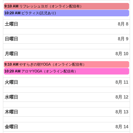
6th
月
2026
金
9:10 AM
リフレッシュヨガ（オンライン配信有）
6th
曜
2026
金
10:20 AM
ピラティス(託児あり)
日,
曜
8
日,
土曜日
8月 8
月
8
7th
月
2026
7th
日曜日
8月 9
2026
月曜日
8月 10
月
9:10 AM
やすらぎの朝YOGA（オンライン配信有）
曜
月
10:20 AM
アロマYOGA（オンライン配信有）
日,
曜
8
日,
火曜日
8月 11
月
8
10th
月
2026
10th
水曜日
8月 12
2026
木曜日
8月 13
金曜日
8月 14