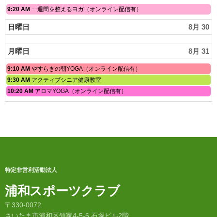
28th
月
2026
土
9:20 AM
一週間を整えるヨガ（オンライン配信有）
28th
曜
2026
日,
日曜日
8月 30
8
月
29th
月曜日
8月 31
2026
月
9:10 AM
やすらぎの朝YOGA（オンライン配信有）
曜
月
9:30 AM
アクティブシニア健康教室
日,
曜
月
10:20 AM
アロマYOGA（オンライン配信有）
8
日,
曜
月
8
日,
31st
月
8
2026
31st
月
2026
31st
2026
特定非営利活動法人
浦和スポーツクラブ
〒330-0072
さいたま市浦和区領家4-5-6 石塚ビル2階