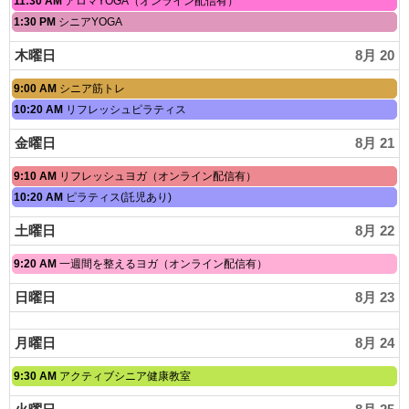
水
11:30 AM
アロマYOGA（オンライン配信有）
8
日,
曜
月
水
1:30 PM
シニアYOGA
8
日,
19th
曜
月
8
2026
日,
19th
木曜日
8月 20
月
8
2026
19th
月
2026
木
9:00 AM
シニア筋トレ
19th
曜
2026
木
10:20 AM
リフレッシュピラティス
日,
曜
8
日,
金曜日
8月 21
月
8
20th
月
2026
金
9:10 AM
リフレッシュヨガ（オンライン配信有）
20th
曜
2026
金
10:20 AM
ピラティス(託児あり)
日,
曜
8
日,
土曜日
8月 22
月
8
21st
月
2026
土
9:20 AM
一週間を整えるヨガ（オンライン配信有）
21st
曜
2026
日,
日曜日
8月 23
8
月
22nd
月曜日
8月 24
2026
月
9:30 AM
アクティブシニア健康教室
曜
日,