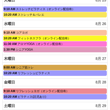
火曜日
8月 25
8
月
火
9:10 AM
ストレッチピラティス（オンライン配信有）
24th
曜
2026
火
10:20 AM
ストレッチ＆バレエ
日,
曜
8
日,
水曜日
8月 26
月
8
25th
月
2026
水
9:10 AM
コアヨガ
25th
曜
2026
水
10:20 AM
フィットネスフラ（オンライン配信有）
日,
曜
水
11:30 AM
アロマYOGA（オンライン配信有）
8
日,
曜
月
水
1:30 PM
シニアYOGA
8
日,
26th
曜
月
8
2026
日,
26th
木曜日
8月 27
月
8
2026
26th
月
2026
木
9:00 AM
シニア筋トレ
26th
曜
2026
木
10:20 AM
リフレッシュピラティス
日,
曜
8
日,
金曜日
8月 28
月
8
27th
月
2026
金
9:10 AM
リフレッシュヨガ（オンライン配信有）
27th
曜
2026
金
10:20 AM
ピラティス(託児あり)
日,
曜
8
日,
土曜日
8月 29
月
8