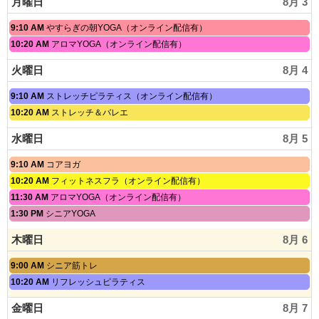
月曜日
8月 3
月
9:10 AM
やすらぎの朝YOGA（オンライン配信有）
曜
月
10:20 AM
アロマYOGA（オンライン配信有）
日,
曜
8
日,
火曜日
8月 4
月
8
3rd
月
2026
火
9:10 AM
ストレッチピラティス（オンライン配信有）
3rd
曜
2026
火
10:20 AM
ストレッチ＆バレエ
日,
曜
8
日,
水曜日
8月 5
月
8
4th
月
2026
水
9:10 AM
コアヨガ
4th
曜
2026
水
10:20 AM
フィットネスフラ（オンライン配信有）
日,
曜
水
11:30 AM
アロマYOGA（オンライン配信有）
8
日,
曜
月
水
1:30 PM
シニアYOGA
8
日,
5th
曜
月
8
2026
日,
5th
木曜日
8月 6
月
8
2026
5th
月
2026
木
9:00 AM
シニア筋トレ
5th
曜
2026
木
10:20 AM
リフレッシュピラティス
日,
曜
8
日,
金曜日
8月 7
月
8