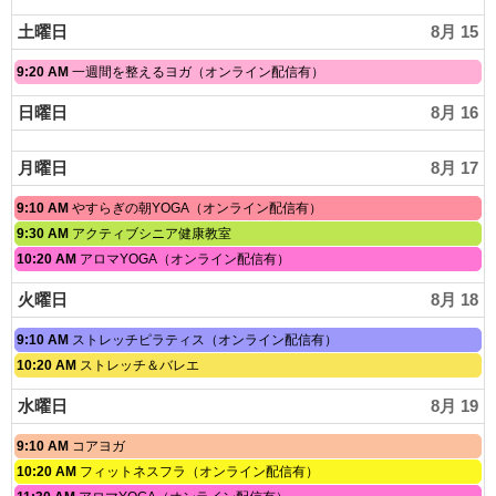
土曜日
8月 15
土
9:20 AM
一週間を整えるヨガ（オンライン配信有）
曜
日,
日曜日
8月 16
8
月
15th
月曜日
8月 17
2026
月
9:10 AM
やすらぎの朝YOGA（オンライン配信有）
曜
月
9:30 AM
アクティブシニア健康教室
日,
曜
月
10:20 AM
アロマYOGA（オンライン配信有）
8
日,
曜
月
8
日,
17th
火曜日
8月 18
月
8
2026
17th
月
2026
火
9:10 AM
ストレッチピラティス（オンライン配信有）
17th
曜
2026
火
10:20 AM
ストレッチ＆バレエ
日,
曜
8
日,
水曜日
8月 19
月
8
18th
月
2026
水
9:10 AM
コアヨガ
18th
曜
2026
水
10:20 AM
フィットネスフラ（オンライン配信有）
日,
曜