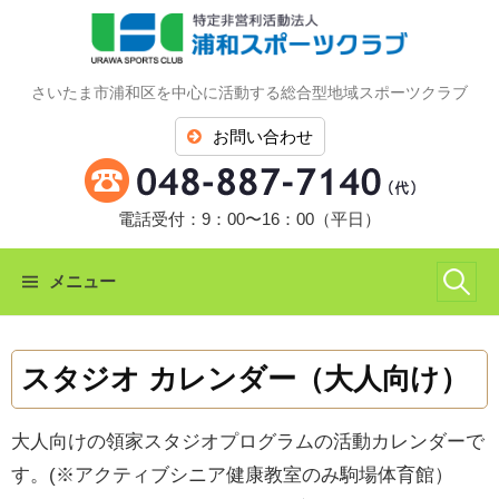
コ
ン
テ
さいたま市浦和区を中心に活動する総合型地域スポーツクラブ
ン
ツ
お問い合わせ
へ
ス
キ
電話受付：9：00〜16：00（平日）
ッ
プ
検
メニュー
索:
スタジオ カレンダー（大人向け）
大人向けの領家スタジオプログラムの活動カレンダーで
す。(※アクティブシニア健康教室のみ駒場体育館）