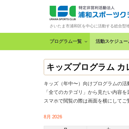
コ
ン
テ
さいたま市浦和区を中心に活動する総合型
ン
ツ
プログラム一覧
活動スケジュー
へ
ス
キ
キッズプログラム カ
ッ
プ
キッズ（年中〜）向けプログラムの活
「全てのカテゴリ」から見たい内容を
スマホで閲覧の際は画面を横にしてご
8月 2026