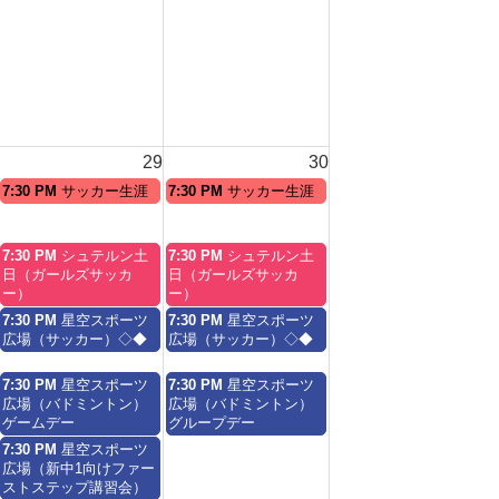
2026
29
30
土
日
7:30 PM
サッカー生涯
7:30 PM
サッカー生涯
曜
曜
日,
日,
8
8
土
日
7:30 PM
シュテルン土
7:30 PM
シュテルン土
月
月
曜
曜
日（ガールズサッカ
日（ガールズサッカ
29th
30th
日,
日,
ー）
ー）
2026
2026
8
8
土
日
7:30 PM
星空スポーツ
7:30 PM
星空スポーツ
月
月
曜
曜
広場（サッカー）◇◆
広場（サッカー）◇◆
29th
30th
日,
日,
2026
2026
8
8
土
日
7:30 PM
星空スポーツ
7:30 PM
星空スポーツ
月
月
曜
曜
広場（バドミントン）
広場（バドミントン）
29th
30th
日,
日,
ゲームデー
グループデー
2026
2026
8
8
土
7:30 PM
星空スポーツ
月
月
曜
広場（新中1向けファー
29th
30th
日,
ストステップ講習会）
2026
2026