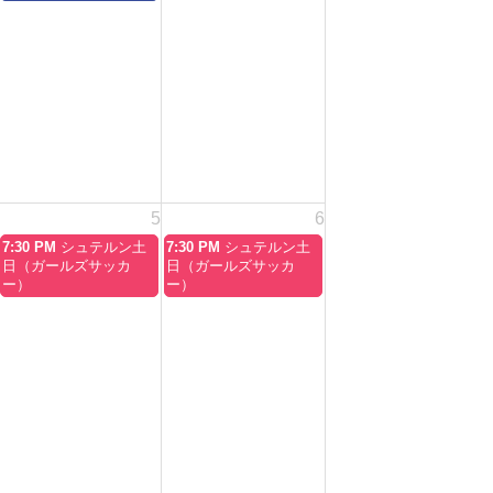
8
月
29th
2026
5
6
土
日
7:30 PM
シュテルン土
7:30 PM
シュテルン土
曜
曜
日（ガールズサッカ
日（ガールズサッカ
日,
日,
ー）
ー）
9
9
月
月
5th
6th
2026
2026