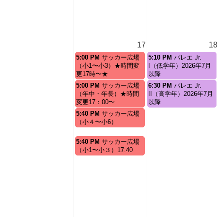
17
1
月
火
5:00 PM
サッカー広場
5:10 PM
バレエ Jr.
曜
曜
（小1〜小3）★時間変
I（低学年）2026年7月
日,
日,
更17時〜★
以降
8
8
月
火
5:00 PM
サッカー広場
6:30 PM
バレエ Jr.
月
月
曜
曜
（年中・年長）★時間
II（高学年）2026年7月
17th
18th
日,
日,
変更17：00〜
以降
2026
2026
8
8
月
5:40 PM
サッカー広場
月
月
曜
（小４〜小6）
17th
18th
日,
2026
2026
8
月
5:40 PM
サッカー広場
月
曜
（小1〜小３）17:40
17th
日,
2026
8
月
17th
2026