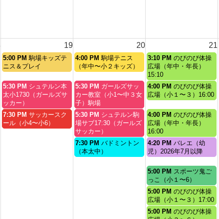
8
19
20
21
水
木
金
5:00 PM
駒場キッズテ
4:00 PM
駒場テニス
3:10 PM
のびのび体操
曜
曜
曜
ニス＆プレイ
（年中〜小２キッズ）
広場（年中・年長）
日,
日,
日,
15:10
8
8
8
水
木
金
5:30 PM
シュテルン本
5:30 PM
ガールズサッ
4:00 PM
のびのび体操
月
月
月
曜
曜
曜
太小1730（ガールズサ
カー教室（小1〜中３女
広場（小１〜３）16:00
19th
20th
21st
日,
日,
日,
ッカー）
子）駒場
2026
2026
2026
8
8
8
水
木
金
7:30 PM
サッカースク
5:30 PM
シュテルン駒
4:00 PM
のびのび体操
月
月
月
曜
曜
曜
ール（小4〜小6）
場サブ17:30（ガールズ
広場（年中・年長）
19th
20th
21st
日,
日,
日,
サッカー）
16:00
2026
2026
2026
8
8
8
木
金
7:30 PM
バドミントン
4:20 PM
バレエ（幼
月
月
月
曜
曜
（本太中）
児）2026年7月以降
19th
20th
21st
日,
日,
2026
2026
2026
8
8
金
5:00 PM
スポーツ鬼ご
月
月
曜
っこ（小１〜6）
20th
21st
日,
金
5:00 PM
のびのび体操
2026
2026
8
曜
広場（小１〜３）17:00
月
日,
金
5:00 PM
のびのび体操
21st
8