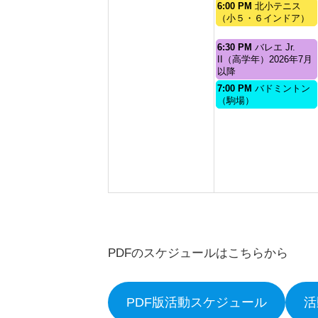
8
9
火
6:00 PM
北小テニス
月
月
曜
（小５・６インドア）
31st
1st
日,
2026
2026
9
火
6:30 PM
バレエ Jr.
月
曜
II（高学年）2026年7月
1st
日,
以降
2026
9
火
7:00 PM
バドミントン
月
曜
（駒場）
1st
日,
2026
9
月
1st
2026
PDFのスケジュールはこちらから
PDF版活動スケジュール
活