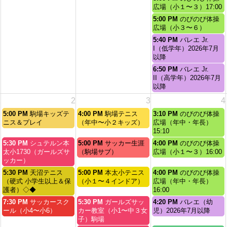
8
曜
広場（小１〜３）17:00
月
日,
金
5:00 PM
のびのび体操
28th
8
曜
広場（小３〜６）
2026
月
日,
金
5:40 PM
バレエ Jr.
28th
8
曜
I（低学年）2026年7月
2026
月
日,
以降
28th
8
金
6:50 PM
バレエ Jr.
2026
月
曜
II（高学年）2026年7月
28th
日,
以降
2026
8
1
2
3
4
月
28th
水
木
金
5:00 PM
駒場キッズテ
4:00 PM
駒場テニス
3:10 PM
のびのび体操
2026
曜
曜
曜
ニス＆プレイ
（年中〜小２キッズ）
広場（年中・年長）
日,
日,
日,
15:10
9
9
9
水
木
金
5:30 PM
シュテルン本
5:00 PM
サッカー生涯
4:00 PM
のびのび体操
月
月
月
曜
曜
曜
太小1730（ガールズサ
（駒場サブ）
広場（小１〜３）16:00
2nd
3rd
4th
日,
日,
日,
ッカー）
2026
2026
2026
9
9
9
水
木
金
5:30 PM
天沼テニス
5:00 PM
本太小テニス
4:00 PM
のびのび体操
月
月
月
曜
曜
曜
（硬式 小学生以上＆保
（小１〜４インドア）
広場（年中・年長）
2nd
3rd
4th
日,
日,
日,
護者）◇◆
16:00
2026
2026
2026
9
9
9
水
木
金
7:30 PM
サッカースク
5:30 PM
ガールズサッ
4:20 PM
バレエ（幼
月
月
月
曜
曜
曜
ール（小4〜小6）
カー教室（小1〜中３女
児）2026年7月以降
2nd
3rd
4th
日,
日,
日,
子）駒場
2026
2026
2026