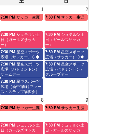
土
日
1
2
土
日
7:30 PM
サッカー生涯
7:30 PM
サッカー生涯
曜
曜
日,
日,
8
8
土
日
7:30 PM
シュテルン土
7:30 PM
シュテルン土
月
月
曜
曜
日（ガールズサッカ
日（ガールズサッカ
1st
2nd
日,
日,
ー）
ー）
2026
2026
8
8
土
日
7:30 PM
星空スポーツ
7:30 PM
星空スポーツ
月
月
曜
曜
広場（サッカー）◇◆
広場（サッカー）◇◆
1st
2nd
日,
日,
土
日
7:30 PM
星空スポーツ
7:30 PM
星空スポーツ
2026
2026
8
8
曜
曜
広場（バドミントン）
広場（バドミントン）
月
月
日,
日,
ゲームデー
グループデー
1st
2nd
8
8
土
7:30 PM
星空スポーツ
2026
2026
月
月
曜
広場（新中1向けファー
1st
2nd
日,
ストステップ講習会）
2026
2026
8
8
9
月
1st
土
日
7:30 PM
サッカー生涯
7:30 PM
サッカー生涯
2026
曜
曜
日,
日,
8
8
土
日
7:30 PM
シュテルン土
7:30 PM
シュテルン土
月
月
曜
曜
日（ガールズサッカ
日（ガールズサッカ
8th
9th