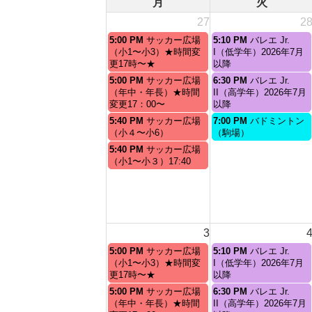
月
火
27
2
月
火
5:00 PM
サッカー広場
5:10 PM
バレエ Jr.
曜
曜
（小1〜小3）★時間変
I（低学年）2026年7月
日,
日,
更17時〜★
以降
7
7
月
火
5:00 PM
サッカー広場
6:30 PM
バレエ Jr.
月
月
曜
曜
（年中・年長）★時間
II（高学年）2026年7月
27th
28th
日,
日,
変更17：00〜
以降
2026
2026
7
7
月
火
5:40 PM
サッカー広場
7:00 PM
バドミントン
月
月
曜
曜
（小４〜小6）
（駒場）
27th
28th
日,
日,
月
5:40 PM
サッカー広場
2026
2026
7
7
曜
（小1〜小３）17:40
月
月
日,
27th
28th
7
2026
2026
月
27th
2026
3
月
火
5:00 PM
サッカー広場
5:10 PM
バレエ Jr.
曜
曜
（小1〜小3）★時間変
I（低学年）2026年7月
日,
日,
更17時〜★
以降
8
8
月
火
5:00 PM
サッカー広場
6:30 PM
バレエ Jr.
月
月
曜
曜
（年中・年長）★時間
II（高学年）2026年7月
3rd
4th