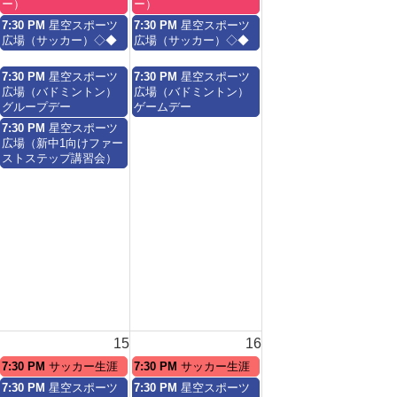
日,
日,
ー）
ー）
2026
2026
8
8
土
日
7:30 PM
星空スポーツ
7:30 PM
星空スポーツ
月
月
曜
曜
広場（サッカー）◇◆
広場（サッカー）◇◆
8th
9th
日,
日,
2026
2026
8
8
土
日
7:30 PM
星空スポーツ
7:30 PM
星空スポーツ
月
月
曜
曜
広場（バドミントン）
広場（バドミントン）
8th
9th
日,
日,
グループデー
ゲームデー
2026
2026
8
8
土
7:30 PM
星空スポーツ
月
月
曜
広場（新中1向けファー
8th
9th
日,
ストステップ講習会）
2026
2026
8
月
8th
2026
15
16
土
日
7:30 PM
サッカー生涯
7:30 PM
サッカー生涯
曜
曜
土
日
7:30 PM
星空スポーツ
7:30 PM
星空スポーツ
日,
日,