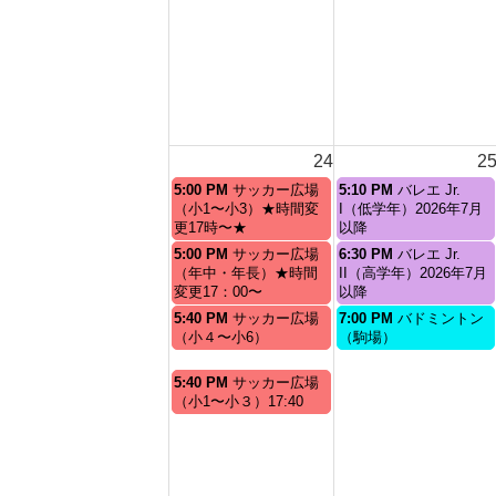
24
2
月
火
5:00 PM
サッカー広場
5:10 PM
バレエ Jr.
曜
曜
（小1〜小3）★時間変
I（低学年）2026年7月
日,
日,
更17時〜★
以降
8
8
月
火
5:00 PM
サッカー広場
6:30 PM
バレエ Jr.
月
月
曜
曜
（年中・年長）★時間
II（高学年）2026年7月
24th
25th
日,
日,
変更17：00〜
以降
2026
2026
8
8
月
火
5:40 PM
サッカー広場
7:00 PM
バドミントン
月
月
曜
曜
（小４〜小6）
（駒場）
24th
25th
日,
日,
2026
2026
8
8
月
5:40 PM
サッカー広場
月
月
曜
（小1〜小３）17:40
24th
25th
日,
2026
2026
8
月
24th
2026