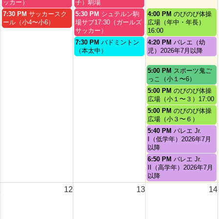
日,
日,
日,
ッカー）
子）駒場
2026
2026
2026
8
8
8
水
木
金
7:30 PM
サッカースク
5:30 PM
シュテルン駒
4:00 PM
のびのび体操
月
月
月
曜
曜
曜
ール（小4〜小6）
場サブ17:30（ガールズ
広場（年中・年長）
5th
6th
7th
日,
日,
日,
サッカー）
16:00
2026
2026
2026
8
8
8
木
金
7:30 PM
バドミントン
4:20 PM
バレエ（幼
月
月
月
曜
曜
（本太中）
児）2026年7月以降
5th
6th
7th
日,
日,
2026
2026
2026
8
8
金
5:00 PM
スポーツ鬼ご
月
月
曜
っこ（小１〜6）
6th
7th
日,
金
5:00 PM
のびのび体操
2026
2026
8
曜
広場（小１〜３）17:00
月
日,
金
5:00 PM
のびのび体操
7th
8
曜
広場（小３〜６）
2026
月
日,
金
5:40 PM
バレエ Jr.
7th
8
曜
I（低学年）2026年7月
2026
月
日,
以降
7th
8
金
6:50 PM
バレエ Jr.
2026
月
曜
II（高学年）2026年7月
7th
日,
以降
2026
8
1
12
13
14
月
7th
2026