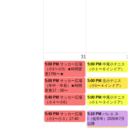
31
月
火
5:00 PM
サッカー広場
5:00 PM
中尾小テニス
曜
曜
（小1〜小3）★時間変
（小１〜６インドア）
日,
日,
更17時〜★
8
9
月
火
5:00 PM
サッカー広場
5:00 PM
北小テニス
月
月
曜
曜
（年中・年長）★時間
（小1〜４インドア）
31st
1st
日,
日,
変更17：00〜
2026
2026
8
9
月
火
5:40 PM
サッカー広場
5:00 PM
中尾小テニス
月
月
曜
曜
（小４〜小6）
（小１〜３インドア）
31st
1st
日,
日,
2026
2026
8
9
月
火
5:40 PM
サッカー広場
5:10 PM
バレエ Jr.
月
月
曜
曜
（小1〜小３）17:40
I（低学年）2026年7月
31st
1st
日,
日,
以降
2026
2026