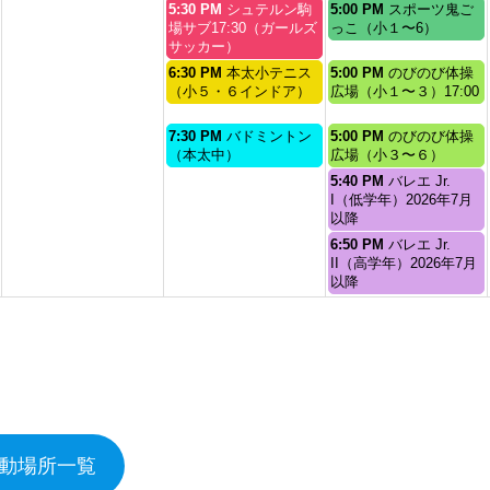
9
9
9
木
金
5:30 PM
シュテルン駒
5:00 PM
スポーツ鬼ご
月
月
月
曜
曜
場サブ17:30（ガールズ
っこ（小１〜6）
2nd
3rd
4th
日,
日,
サッカー）
2026
2026
2026
9
9
木
金
6:30 PM
本太小テニス
5:00 PM
のびのび体操
月
月
曜
曜
（小５・６インドア）
広場（小１〜３）17:00
3rd
4th
日,
日,
2026
2026
9
9
木
金
7:30 PM
バドミントン
5:00 PM
のびのび体操
月
月
曜
曜
（本太中）
広場（小３〜６）
3rd
4th
日,
日,
金
5:40 PM
バレエ Jr.
2026
2026
9
9
曜
I（低学年）2026年7月
月
月
日,
以降
3rd
4th
9
金
6:50 PM
バレエ Jr.
2026
2026
月
曜
II（高学年）2026年7月
4th
日,
以降
2026
9
月
4th
2026
動場所一覧