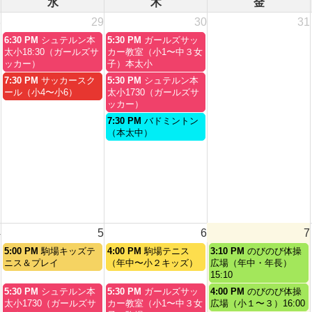
水
木
金
8
29
30
31
水
木
6:30 PM
シュテルン本
5:30 PM
ガールズサッ
曜
曜
太小18:30（ガールズサ
カー教室（小1〜中３女
日,
日,
ッカー）
子）本太小
7
7
水
木
7:30 PM
サッカースク
5:30 PM
シュテルン本
月
月
曜
曜
ール（小4〜小6）
太小1730（ガールズサ
29th
30th
日,
日,
ッカー）
2026
2026
7
7
木
7:30 PM
バドミントン
月
月
曜
（本太中）
29th
30th
日,
2026
2026
7
月
30th
2026
4
5
6
7
水
木
金
5:00 PM
駒場キッズテ
4:00 PM
駒場テニス
3:10 PM
のびのび体操
曜
曜
曜
ニス＆プレイ
（年中〜小２キッズ）
広場（年中・年長）
日,
日,
日,
15:10
8
8
8
水
木
金
5:30 PM
シュテルン本
5:30 PM
ガールズサッ
4:00 PM
のびのび体操
月
月
月
曜
曜
曜
太小1730（ガールズサ
カー教室（小1〜中３女
広場（小１〜３）16:00
5th
6th
7th