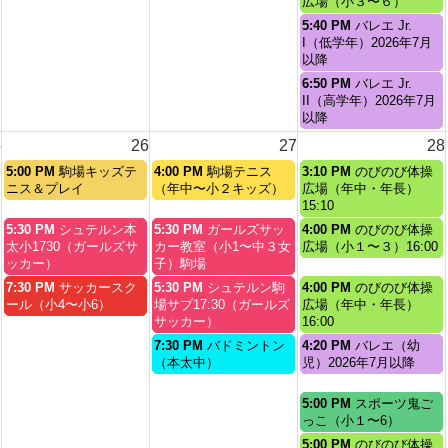
曜
広場（小３〜６）
2026
月
日,
金
5:40 PM
バレエ Jr.
21st
8
曜
I（低学年）2026年7月
2026
月
日,
以降
21st
8
金
6:50 PM
バレエ Jr.
2026
月
曜
II（高学年）2026年7月
21st
日,
以降
2026
8
5
26
27
28
月
21st
水
木
金
5:00 PM
駒場キッズテ
4:00 PM
駒場テニス
3:10 PM
のびのび体操
2026
曜
曜
曜
ニス＆プレイ
（年中〜小２キッズ）
広場（年中・年長）
日,
日,
日,
15:10
8
8
8
水
木
金
5:30 PM
シュテルン本
5:30 PM
ガールズサッ
4:00 PM
のびのび体操
月
月
月
曜
曜
曜
太小1730（ガールズサ
カー教室（小1〜中３女
広場（小１〜３）16:00
26th
27th
28th
日,
日,
日,
ッカー）
子）駒場
2026
2026
2026
8
8
8
水
木
金
7:30 PM
サッカースク
5:30 PM
シュテルン駒
4:00 PM
のびのび体操
月
月
月
曜
曜
曜
ール（小4〜小6）
場サブ17:30（ガールズ
広場（年中・年長）
26th
27th
28th
日,
日,
日,
サッカー）
16:00
2026
2026
2026
8
8
8
木
金
7:30 PM
バドミントン
4:20 PM
バレエ（幼
月
月
月
曜
曜
（本太中）
児）2026年7月以降
26th
27th
28th
日,
日,
2026
2026
2026
8
8
金
5:00 PM
スポーツ鬼ご
月
月
曜
っこ（小１〜6）
27th
28th
日,
金
5:00 PM
のびのび体操
2026
2026