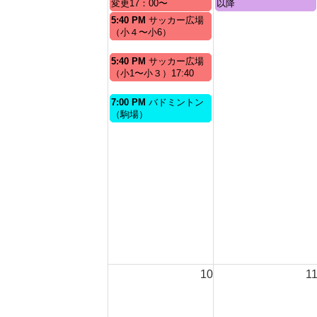
日,
日,
変更17：00〜
以降
2026
2026
8
8
月
5:40 PM
サッカー広場
月
月
曜
（小４〜小6）
3rd
4th
日,
2026
2026
8
月
5:40 PM
サッカー広場
月
曜
（小1〜小３）17:40
3rd
日,
2026
8
月
7:00 PM
バドミントン
月
曜
（駒場）
3rd
日,
2026
8
月
3rd
2026
10
1