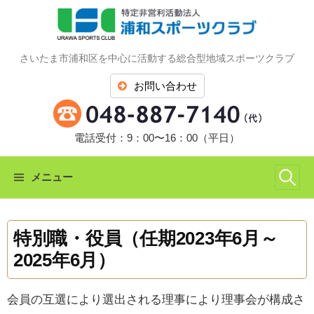
コ
ン
テ
さいたま市浦和区を中心に活動する総合型地域スポーツクラブ
ン
ツ
お問い合わせ
へ
ス
キ
電話受付：9：00〜16：00（平日）
ッ
プ
検
メニュー
索:
特別職・役員（任期2023年6月～
2025年6月）
会員の互選により選出される理事により理事会が構成さ